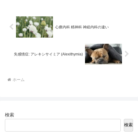
影響する、ということです。ただ、David
Bohm ...
心療内科 精神科 神経内科の違い
失感情症: アレキシサイミア (Alexithymia)
ホーム
検索
検索