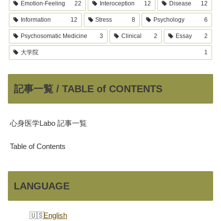
Emotion-Feeling
22
Interoception
12
Disease
12
Information
12
Stress
8
Psychology
6
Psychosomatic Medicine
3
Clinical
2
Essay
2
大学院
1
記事一覧 / TABLE of CONTENTS
心身医学Labo 記事一覧
Table of Contents
LANGUAGE
English