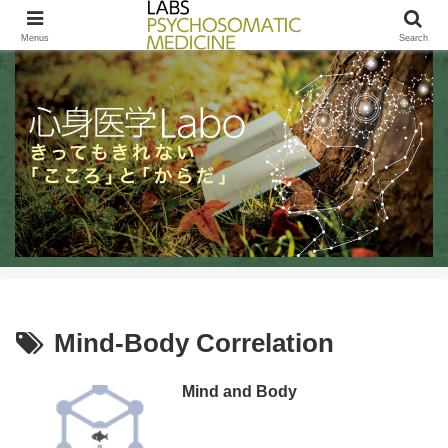
きってもきれないこころとからだ / LABs PSYCHOSOMATIC MEDICINE
Menus
Search
Mind-Body Correlation
Mind and Body