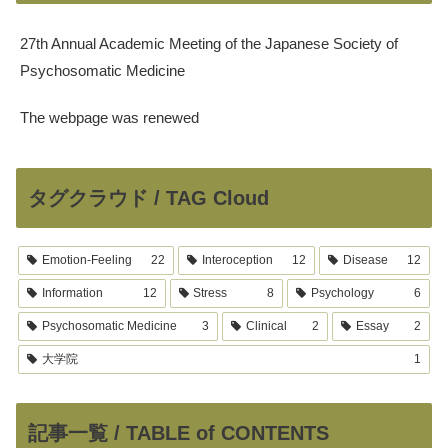
27th Annual Academic Meeting of the Japanese Society of
Psychosomatic Medicine
The webpage was renewed
タグクラウド / TAG Cloud
Emotion-Feeling
22
Interoception
12
Disease
12
Information
12
Stress
8
Psychology
6
Psychosomatic Medicine
3
Clinical
2
Essay
2
大学院
1
記事一覧 / TABLE of CONTENTS