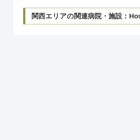
関西エリアの関連病院・施設：Hospital/ C
関西医科大学 心療内科学講座 関連施設
医療法人ブルースカイ 松井病院（香川県）
ホーム