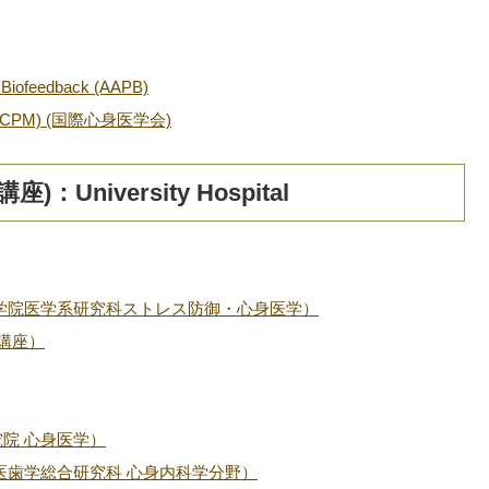
d Biofeedback (AAPB)
cine (ICPM) (国際心身医学会)
niversity Hospital
大学院医学系研究科ストレス防御・心身医学）
講座）
院 心身医学）
医歯学総合研究科 心身内科学分野）