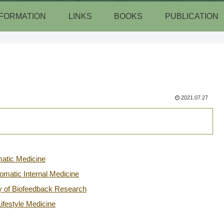
NFORMATION
LINKS
BOOKS
PUBLICATION
2021.07.27
ic Medicine
ic Internal Medicine
Biofeedback Research
style Medicine