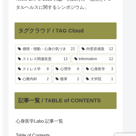
タルヘルスに関するシンポジウム」
タグクラウド / TAG Cloud
感情・情動・心身の気づき
22
内受容感覚
12
ストレス関連疾患
12
Information
12
ストレス学
8
心理学
6
心身医学
3
心療内科
2
随筆
2
大学院
1
記事一覧 / TABLE of CONTENTS
心身医学Labo 記事一覧
Table of Contents