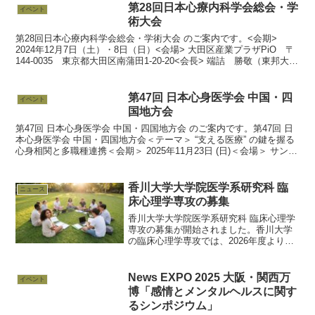
第28回日本心療内科学会総会・学
イベント
術大会
第28回日本心療内科学会総会・学術大会 のご案内です。<会期>
2024年12月7日（土）・8日（日）<会場> 大田区産業プラザPiO 〒
144-0035 東京都大田区南蒲田1-20-20<会長> 端詰 勝敬（東邦大学
医学部心身医学講座 教...
第47回 日本心身医学会 中国・四
イベント
国地方会
第47回 日本心身医学会 中国・四国地方会 のご案内です。第47回 日
本心身医学会 中国・四国地方会＜テーマ＞ “支える医療” の鍵を握る
心身相関と多職種連携＜会期＞ 2025年11月23日 (日)＜会場＞ サンポ
ートホール高松 かがわ国際...
香川大学大学院医学系研究科 臨
ニュース
床心理学専攻の募集
香川大学大学院医学系研究科 臨床心理学
専攻の募集が開始されました。香川大学
の臨床心理学専攻では、2026年度より、
博士前期課程（従来の修士課程）に加え
て博士後期課程（博士課程）が開設され
ました。心身医学講座においても、両課
News EXPO 2025 大阪・関西万
イベント
程の大学院生を募集...
博「感情とメンタルヘルスに関す
るシンポジウム」