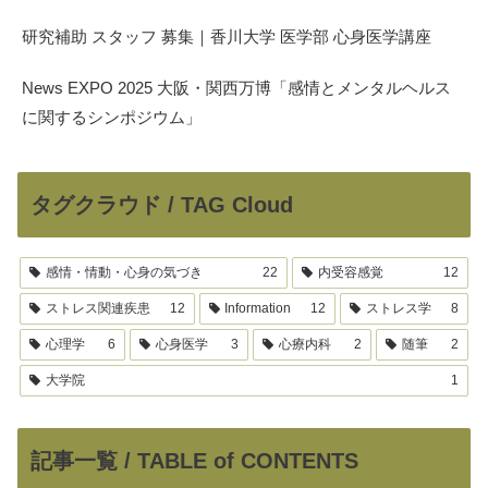
研究補助 スタッフ 募集｜香川大学 医学部 心身医学講座
News EXPO 2025 大阪・関西万博「感情とメンタルヘルス
に関するシンポジウム」
タグクラウド / TAG Cloud
感情・情動・心身の気づき
22
内受容感覚
12
ストレス関連疾患
12
Information
12
ストレス学
8
心理学
6
心身医学
3
心療内科
2
随筆
2
大学院
1
記事一覧 / TABLE of CONTENTS