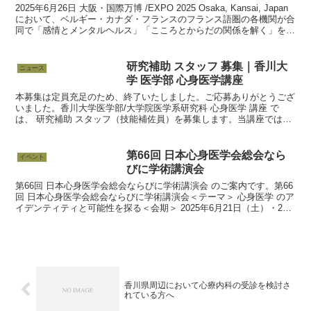
2025年6月26日 大阪・国際万博 /EXPO 2025 Osaka, Kansai, Japan
において、ベルギー・カナダ・フランスのフランス語圏の各機関が合
同で「感情とメンタルヘルス」「こころとからだの関係を解く」をテ
ーマとするシン...
研究補助 スタッフ 募集｜香川大
ニュース
学 医学部 心身医学講座
本募集は定員充足のため、終了いたしました。ご応募ありがとうござ
いました。香川大学医学部/大学院医学系研究科 心身医学 講座 で
は、 研究補助 スタッフ（技能補佐員）を募集します。当講座では、
ストレス関連疾患や心身相関をテーマに、心理指標と生...
第66回 日本心身医学会総会なら
イベント
びに学術講演会
第66回 日本心身医学会総会ならびに学術講演会 のご案内です。第66
回 日本心身医学会総会ならびに学術講演会＜テーマ＞ 心身医学 のア
イデンティティと可能性を探る＜会期＞ 2025年6月21日（土）・22
日（日）＜会場＞ 弘前文化センター＜...
香川県周辺において心療内科の受診を検討さ
れている方へ